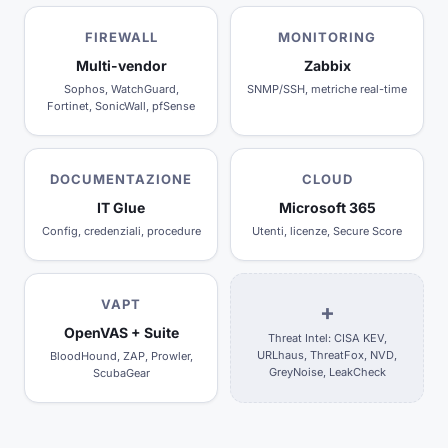
FIREWALL
MONITORING
Multi-vendor
Zabbix
Sophos, WatchGuard,
SNMP/SSH, metriche real-time
Fortinet, SonicWall, pfSense
DOCUMENTAZIONE
CLOUD
IT Glue
Microsoft 365
Config, credenziali, procedure
Utenti, licenze, Secure Score
VAPT
+
OpenVAS + Suite
Threat Intel: CISA KEV,
URLhaus, ThreatFox, NVD,
BloodHound, ZAP, Prowler,
GreyNoise, LeakCheck
ScubaGear