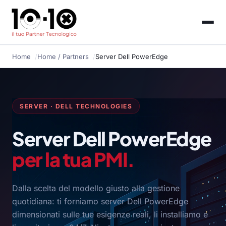
Home
Home
/ Partners
Server Dell PowerEdge
SERVER · DELL TECHNOLOGIES
Server Dell PowerEdge
per la tua PMI.
Dalla scelta del modello giusto alla gestione
quotidiana: ti forniamo server Dell PowerEdge
dimensionati sulle tue esigenze reali, li installiamo e