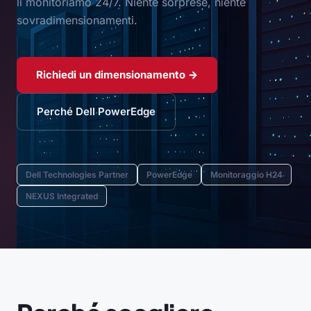
li monitoriamo 24/7. Niente sorprese, niente
sovradimensionamenti.
Richiedi un dimensionamento →
Perché Dell PowerEdge
Dell Technologies Partner
PowerEdge
Monitoraggio H24
NEXUS Integrated