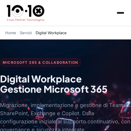
Home
Servizi
Digital Workplace
MICROSOFT 365 & COLLABORATION
Digital Workplace
Gestione Microsoft 365
Migrazione, implementazione e gestione di Teams,
SharePoint, Exchange e Copilot. Dalla
configurazione iniziale al supporto continuativo, con
governance e sicurezza integrate.