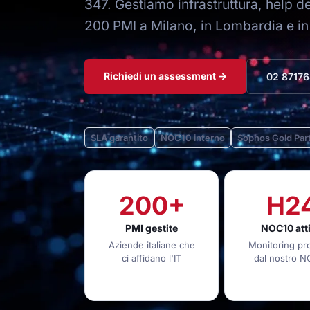
347. Gestiamo infrastruttura, help d
200 PMI a Milano, in Lombardia e in t
Richiedi un assessment →
02 8717
SLA garantito
NOC10 interno
Sophos Gold Par
200+
H2
PMI gestite
NOC10 att
Aziende italiane che
Monitoring pro
ci affidano l'IT
dal nostro 