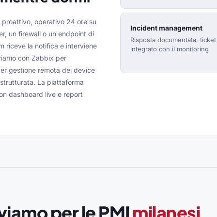
 proattivo, operativo 24 ore su
Incident management
r, un firewall o un endpoint di
Risposta documentata, ticket
 riceve la notifica e interviene
integrato con il monitoring
voriamo con Zabbix per
per gestione remota dei device
trutturata. La piattaforma
con dashboard live e report
tiviamo per le PMI
milanesi