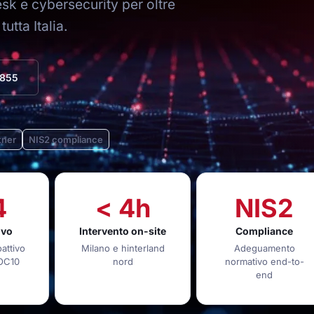
esk e cybersecurity per oltre
utta Italia.
6855
tner
NIS2 compliance
4
< 4h
NIS2
ivo
Intervento on-site
Compliance
attivo
Milano e hinterland
Adeguamento
NOC10
nord
normativo end-to-
end