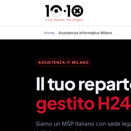
Home
Assistenza Informatica Milano
ASSISTENZA IT MILANO
Il tuo repart
gestito H24
Siamo un MSP italiano con sede leg