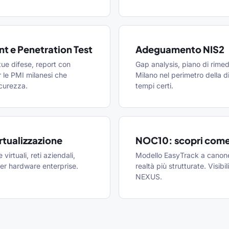
t e Penetration Test
Adeguamento NIS2
tue difese, report con
Gap analysis, piano di rimed
 le PMI milanesi che
Milano nel perimetro della d
icurezza.
tempi certi.
rtualizzazione
NOC10: scopri come
virtuali, reti aziendali,
Modello EasyTrack a canone
per hardware enterprise.
realtà più strutturate. Visib
NEXUS.