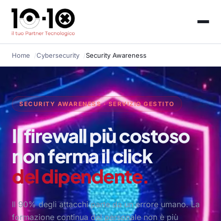
Home
Cybersecurity
Security Awareness
SECURITY AWARENESS · SERVIZIO GESTITO
Il firewall più costoso
non ferma il click
del dipendente.
Il 90% degli attacchi parte da un errore umano. La
formazione continua del personale non è più