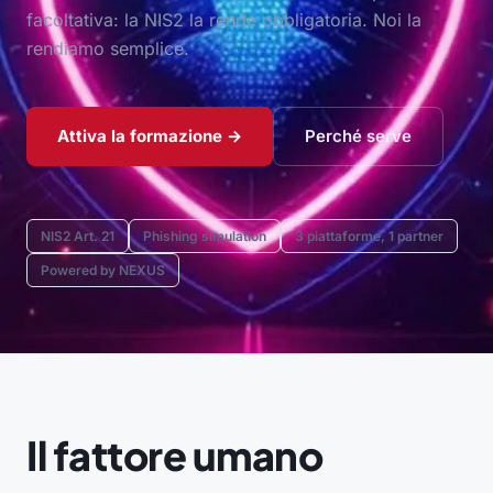
facoltativa: la NIS2 la rende obbligatoria. Noi la
rendiamo semplice.
Attiva la formazione →
Perché serve
NIS2 Art. 21
Phishing simulation
3 piattaforme, 1 partner
Powered by NEXUS
Il fattore umano