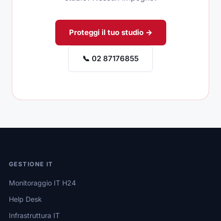
Proteggi il tuo studio →
📞 02 87176855
GESTIONE IT
Monitoraggio IT H24
Help Desk
Infrastruttura IT