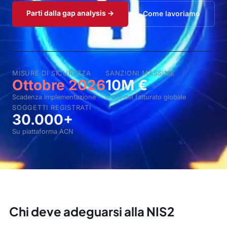
Parti dalla gap analysis →
Come lavoriamo
MISURE DI SICUREZZA
SANZIONI MASSIME
Ottobre 2026
10M €
Scadenza implementazione
o 2% del fatturato globale
SOGGETTI REGISTRATI
30.000+
Su piattaforma ACN
Chi deve adeguarsi alla NIS2