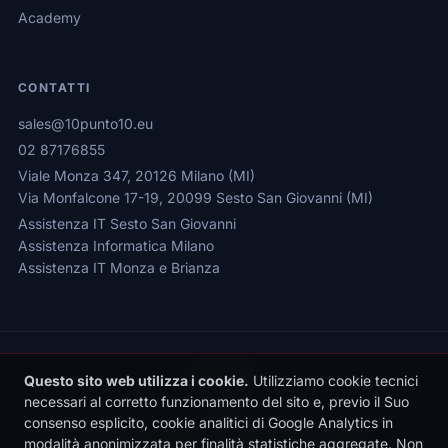
Academy
CONTATTI
sales@10punto10.eu
02 87176855
Viale Monza 347, 20126 Milano (MI)
Via Monfalcone 17-19, 20099 Sesto San Giovanni (MI)
Assistenza IT Sesto San Giovanni
Assistenza Informatica Milano
Assistenza IT Monza e Brianza
Questo sito web utilizza i cookie.
Utilizziamo cookie tecnici
necessari al corretto funzionamento del sito e, previo il Suo
consenso esplicito, cookie analitici di Google Analytics in
Privacy Policy
|
Cookie Policy
|
Gestione Cookie
modalità anonimizzata per finalità statistiche aggregate. Non