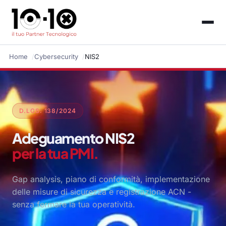
Home
Cybersecurity
NIS2
D.LGS. 138/2024
Adeguamento NIS2
per la tua PMI.
Gap analysis, piano di conformità, implementazione
delle misure di sicurezza e registrazione ACN -
senza fermare la tua operatività.