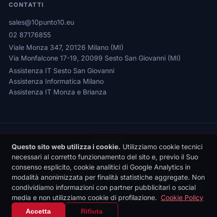
CONTATTI
sales@10punto10.eu
02 87176855
Viale Monza 347, 20126 Milano (MI)
Via Monfalcone 17-19, 20099 Sesto San Giovanni (MI)
Assistenza IT Sesto San Giovanni
Assistenza Informatica Milano
Assistenza IT Monza e Brianza
Questo sito web utilizza i cookie.
Utilizziamo cookie tecnici
necessari al corretto funzionamento del sito e, previo il Suo
consenso esplicito, cookie analitici di Google Analytics in
Privacy Policy
|
Cookie Policy
|
Gestione Cookie
modalità anonimizzata per finalità statistiche aggregate. Non
© 2026 Sede legale: Viale Monza 347, 20126 Milano | 10punto10 S.r.l. |
condividiamo informazioni con partner pubblicitari o social
P.IVA: 10436090962 | REA: MI-2531497 | Reg. Imprese MI: 10436090962
media e non utilizziamo cookie di profilazione.
Cookie Policy
| Cap. Soc. €10.000 i.v.
IT
|
EN
Accetta
Rifiuta