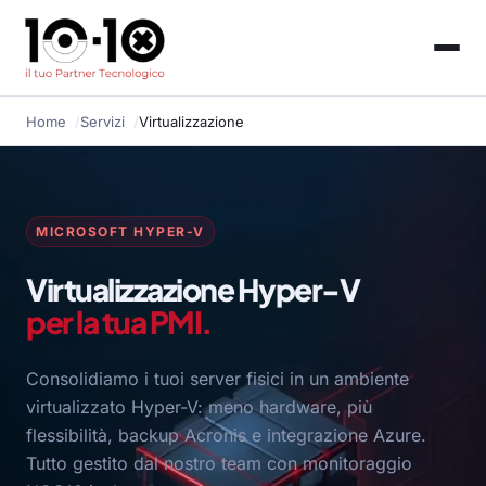
Home
Servizi
Virtualizzazione
MICROSOFT HYPER-V
Virtualizzazione Hyper-V
per la tua PMI.
Consolidiamo i tuoi server fisici in un ambiente
virtualizzato Hyper-V: meno hardware, più
flessibilità, backup Acronis e integrazione Azure.
Tutto gestito dal nostro team con monitoraggio