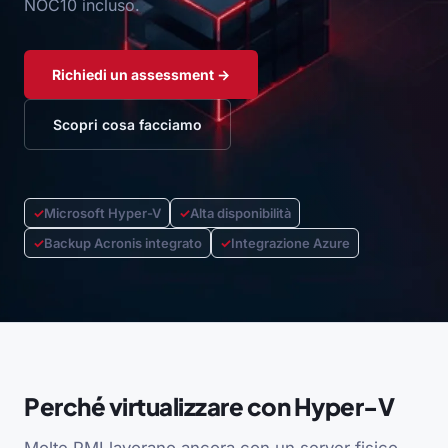
NOC10 incluso.
Richiedi un assessment →
Scopri cosa facciamo
✓
Microsoft Hyper-V
✓
Alta disponibilità
✓
Backup Acronis integrato
✓
Integrazione Azure
Perché virtualizzare con Hyper-V