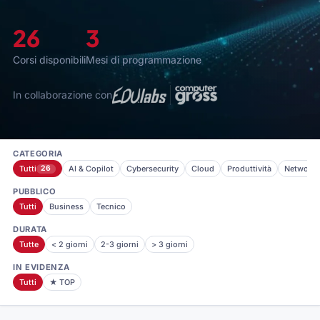
26
3
Corsi disponibili
Mesi di programmazione
In collaborazione con
CATEGORIA
Tutti
26
AI & Copilot
Cybersecurity
Cloud
Produttività
Networki
PUBBLICO
Tutti
Business
Tecnico
DURATA
Tutte
< 2 giorni
2-3 giorni
> 3 giorni
IN EVIDENZA
Tutti
★ TOP