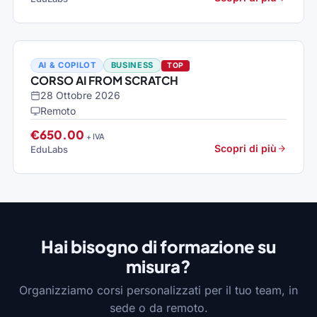
AI & COPILOT
BUSINESS
TOP
CORSO AI FROM SCRATCH
28 Ottobre 2026
Remoto
€650.00
+ IVA
Scopri di più
EduLabs
Hai bisogno di formazione su
misura?
Organizziamo corsi personalizzati per il tuo team, in
sede o da remoto.