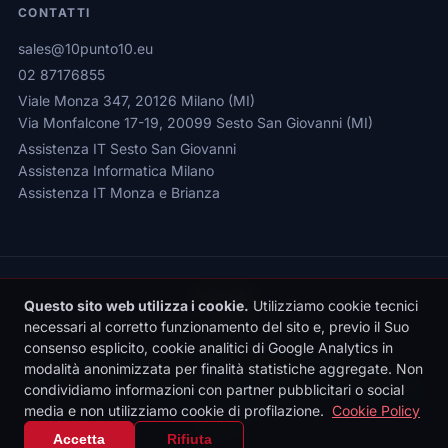
CONTATTI
sales@10punto10.eu
02 87176855
Viale Monza 347, 20126 Milano (MI)
Via Monfalcone 17-19, 20099 Sesto San Giovanni (MI)
Assistenza IT Sesto San Giovanni
Assistenza Informatica Milano
Assistenza IT Monza e Brianza
Questo sito web utilizza i cookie.
Utilizziamo cookie tecnici
necessari al corretto funzionamento del sito e, previo il Suo
consenso esplicito, cookie analitici di Google Analytics in
Privacy Policy
|
Cookie Policy
|
Gestione Cookie
modalità anonimizzata per finalità statistiche aggregate. Non
© 2026 Sede legale: Viale Monza 347, 20126 Milano | 10punto10 S.r.l. |
condividiamo informazioni con partner pubblicitari o social
P.IVA: 10436090962 | REA: MI-2531497 | Reg. Imprese MI: 10436090962
media e non utilizziamo cookie di profilazione.
Cookie Policy
| Cap. Soc. €10.000 i.v.
IT
|
EN
Accetta
Rifiuta