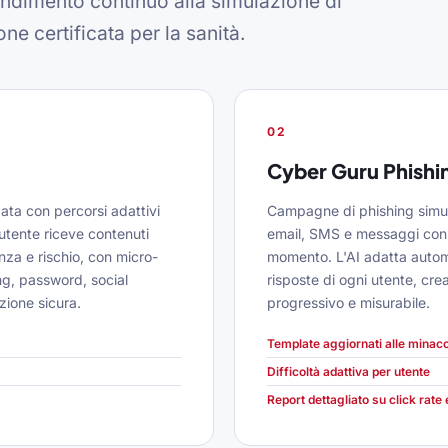
ndimento continuo alla simulazione di
one certificata per la sanità.
02
Cyber Guru Phishi
ata con percorsi adattivi
Campagne di phishing simula
i utente riceve contenuti
email, SMS e messaggi con 
enza e rischio, con micro-
momento. L'AI adatta automa
ng, password, social
risposte di ogni utente, cr
zione sicura.
progressivo e misurabile.
Template aggiornati alle minacc
Difficoltà adattiva per utente
Report dettagliato su click rate