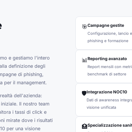
e
Campagne gestite
🎯
Configurazione, lancio 
phishing e formazione
amo e gestiamo l'intero
Reporting avanzato
📊
la definizione degli
Report mensili con metri
ampagne di phishing,
benchmark di settore
tica per il management.
Integrazione NOC10
🛡️
realtà dell'azienda:
Dati di awareness integr
 iniziale. Il nostro team
visione unificata
tora i tassi di click e
i mirate dove i risultati
Specializzazione sani
🏥
C10 per una visione