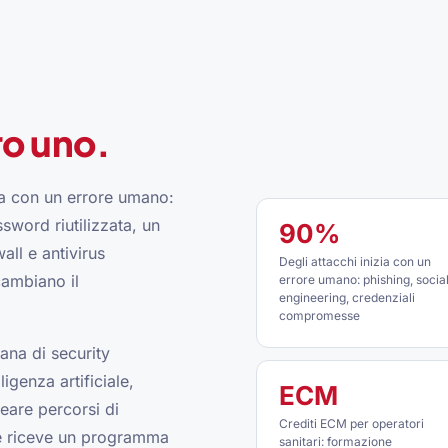
ro uno.
zia con un errore umano:
ssword riutilizzata, un
90%
all e antivirus
Degli attacchi inizia con un
cambiano il
errore umano: phishing, socia
engineering, credenziali
compromesse
iana di security
igenza artificiale,
ECM
eare percorsi di
Crediti ECM per operatori
te riceve un programma
sanitari: formazione