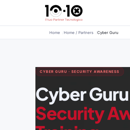
Home
Home
/ Partners
Cyber Guru
CYBER GURU · SECURITY AWARENESS
Cyber Guru
Security A