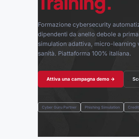
Training.
Formazione cybersecurity automatiz
dipendenti da anello debole a prima 
simulation adattiva, micro-learning 
sanità. Piattaforma 100% italiana.
Attiva una campagna demo →
Sc
Cyber Guru Partner
Phishing Simulation
Credi